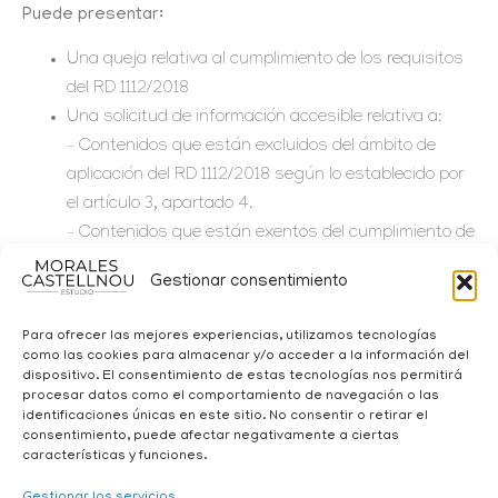
Puede presentar:
Una queja relativa al cumplimiento de los requisitos
del RD 1112/2018
Una solicitud de información accesible relativa a:
– Contenidos que están excluidos del ámbito de
aplicación del RD 1112/2018 según lo establecido por
el artículo 3, apartado 4.
– Contenidos que están exentos del cumplimiento de
los requisitos de accesibilidad por imponer una
Gestionar consentimiento
carga desproporcionada.
En la solicitud de información accesible, se debe concretar,
Para ofrecer las mejores experiencias, utilizamos tecnologías
con toda claridad, los hechos, razones y petición que
como las cookies para almacenar y/o acceder a la información del
dispositivo. El consentimiento de estas tecnologías nos permitirá
permitan constatar que se trata de una solicitud
procesar datos como el comportamiento de navegación o las
razonable y legítima.
identificaciones únicas en este sitio. No consentir o retirar el
consentimiento, puede afectar negativamente a ciertas
características y funciones.
Gestionar los servicios